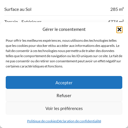
Surface au Sol
285 m²
Terrain - Extérieurs
4774 m²
Gérer le consentement
Pièces
7
Pour offrir les meilleures expériences, nous utilisons des technologies telles
que les cookies pour stocker et/ou accéder aux informations des appareils. Le
Chambres
4
fait de consentir à ces technologies nous permettra de traiter des données
telles que le comportement de navigation ou les ID uniques sur ce site. Le fait de
ne pas consentir ou de retirer son consentement peut avoir un effet négatif sur
certaines caractéristiques et fonctions.
Aix-en-Provence
Accepter
Appartement
Duplex avec terrasses
Refuser
798.000
€
FAI
VA-828
Voir les préférences
Dans une résidence de standing avec gardien et ascenseur, à
Politique de cookies
Déclaration de confidentialité
proximité immédiate des Allées Provençales et de la