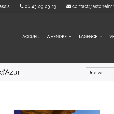
assis
06 43 09 03 23
contact@astonei
ACCUEIL
A VENDRE
L’AGENCE
V
d'Azur
Trier par