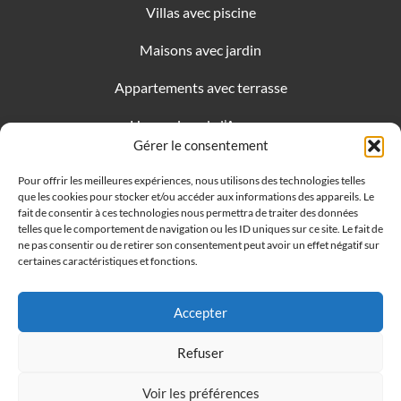
Villas avec piscine
Maisons avec jardin
Appartements avec terrasse
Honoraires de l’Agence
Gérer le consentement
🍪 Gérer mes préférences de
Pour offrir les meilleures expériences, nous utilisons des technologies telles
cookies
que les cookies pour stocker et/ou accéder aux informations des appareils. Le
fait de consentir à ces technologies nous permettra de traiter des données
telles que le comportement de navigation ou les ID uniques sur ce site. Le fait de
ne pas consentir ou de retirer son consentement peut avoir un effet négatif sur
COPYRIGHT ©
2026
·
ASTONE IMMOBILIER
certaines caractéristiques et fonctions.
TRAVERSE DU SOLEIL - 13260 CASSIS
Accepter
MENTIONS LEGALES
POLITIQUE DE COOKIES
/
POLITIQUE DE
Refuser
CONFIDENTIALITÉ
HONORAIRES DE L'AGENCE
Voir les préférences