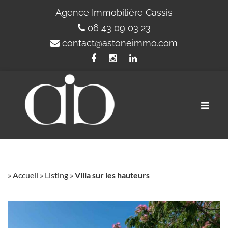
Agence Immobilière Cassis
06 43 09 03 23
contact@astoneimmo.com
Toggle
naviga
»
Accueil
»
Listing
»
Villa sur les hauteurs