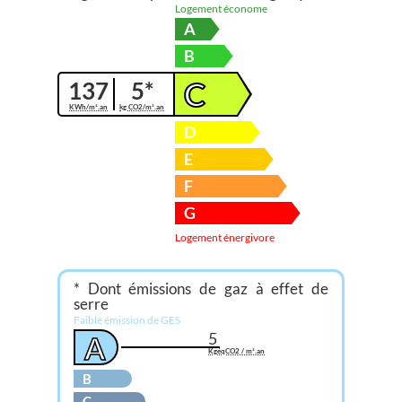
Logement économe
A
B
C
137
5*
KWh/m².an
kg CO2/m².an
D
E
F
G
Logement énergivore
* Dont émissions de gaz à effet de
serre
Faible émission de GES
5
A
KgéqCO2 / m².an
B
C