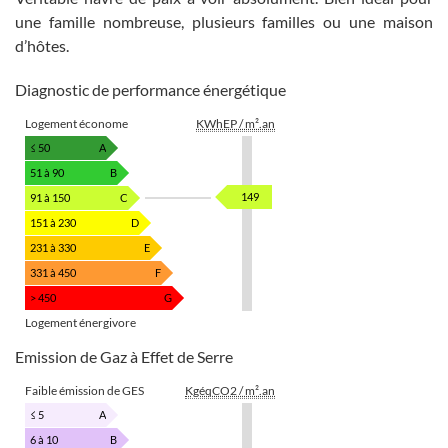
une famille nombreuse, plusieurs familles ou une maison
d’hôtes.
Diagnostic de performance énergétique
Logement économe
KWhEP / m².an
≤ 50
A
51 à 90
B
149
91 à 150
C
151 à 230
D
231 à 330
E
331 à 450
F
> 450
G
Logement énergivore
Emission de Gaz à Effet de Serre
Faible émission de GES
KgéqCO2 / m².an
≤ 5
A
6 à 10
B