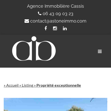
Agence Immobilière Cassis
06 43 09 03 23
contact@astoneimmo.com
Toggle
naviga
»
Accueil
»
Listing
»
Propriété exceptionnelle