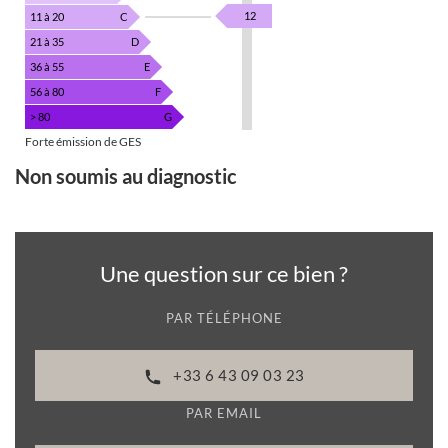
12
11 à 20
C
21 à 35
D
36 à 55
E
56 à 80
F
> 80
G
Forte émission de GES
Non soumis au diagnostic
Une question sur ce bien ?
PAR TÉLÉPHONE
+33 6 43 09 03 23
PAR EMAIL