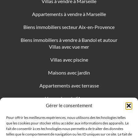
Villas à vendre à Marseille
Appartements à vendre à Marseille
Biens immobiliers secteur Aix-en-Provence
Biens immobiliers à vendre à Bandol et autour
Villas avec vue mer
Villas avec piscine
Maisons avec jardin
Appartements avec terrasse
Honoraires de l’Agence
Gérer le consentement
🍪 Gérer mes préférences de
Pour offrir les meilleures expériences, nous utilisons des technologies telles
cookies
que les cookies pour stocker et/ou accéder aux informations des appareils. Le
fait de consentir à ces technologies nous permettra de traiter des données
telles que le comportement de navigation ou les ID uniques sur ce site. Le fait de