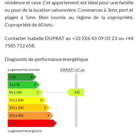
résidence et cave. Cet appartement est idéal pour une famille
ou pour de la location saisonnière. Commerces à 3mn, port et
plages à 5mn. Bien soumis au régime de la copropriété.
Copropriété de 60 lots.
Contacter Isabelle DUPRAT au +33 (0)6 43 09 03 23 ou +44
7585 712 658.
Diagnostic de performance énergétique
Logement économe
KWhEP / m².an
≤ 50
A
51 à 90
B
125
91 à 150
C
151 à 230
D
231 à 330
E
331 à 450
F
> 450
G
Logement énergivore