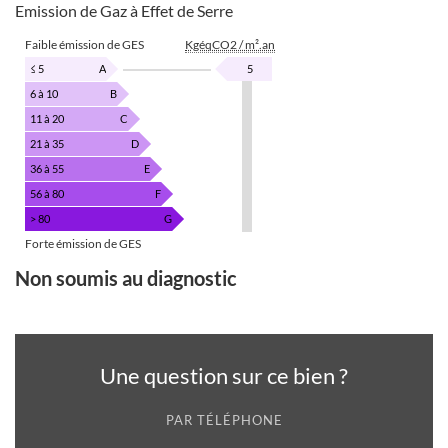
Emission de Gaz à Effet de Serre
Faible émission de GES
KgéqCO2 / m².an
≤ 5
A
5
6 à 10
B
11 à 20
C
21 à 35
D
36 à 55
E
56 à 80
F
> 80
G
Forte émission de GES
Non soumis au diagnostic
Une question sur ce bien ?
PAR TÉLÉPHONE