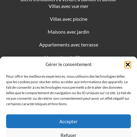
Villas avec vue mer
Villas avec piscine
Maisons avec jardin
Appartements avec terrasse
Honoraires de l’Agence
Gérer le consentement
🍪 Gérer mes préférences de
Pour offrir les meilleures expériences, nous utilisons des technologies telles
cookies
que les cookies pour stocker et/ou accéder aux informations des appareils. Le
fait de consentir à ces technologies nous permettra de traiter des données
telles que le comportement de navigation ou les ID uniques sur ce site. Le fait de
ne pas consentir ou de retirer son consentement peut avoir un effet négatif sur
COPYRIGHT ©
2026
·
ASTONE IMMOBILIER
certaines caractéristiques et fonctions.
TRAVERSE DU SOLEIL - 13260 CASSIS
Accepter
MENTIONS LEGALES
POLITIQUE DE COOKIES
/
POLITIQUE DE
Refuser
CONFIDENTIALITÉ